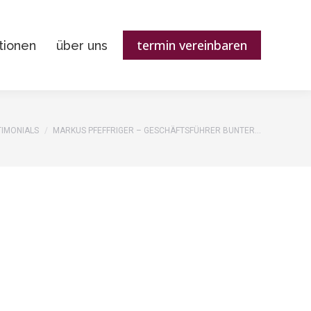
termin vereinbaren
tionen
über uns
termin vereinbaren
tionen
über uns
n sich hier:
TIMONIALS
MARKUS PFEFFRIGER – GESCHÄFTSFÜHRER BUNTER…