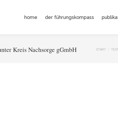
home
der führungskompass
publika
home
der führungskompass
publika
Bunter Kreis Nachsorge gGmbH
Sie befinde
START
TES