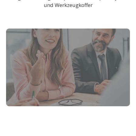
und Werkzeugkoffer
leading oneself
mit BURN IN fit und resilient im
Business