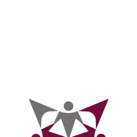
leading others
mit NEURO LEADERSHIP starke
leading others
Mitarbeiterbindung für eine starke
Zukunft