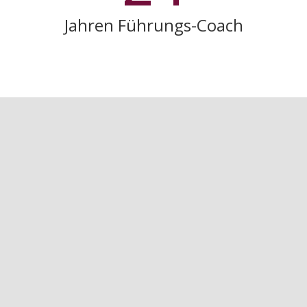
Jahren Führungs-Coach
Business Hacks, Statements und
Tipps von Dr. Jürgen Freisl
Führung auf den Kopf gestellt