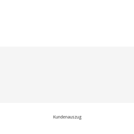
Unsere Kunden sind begeistert
Kundenauszug